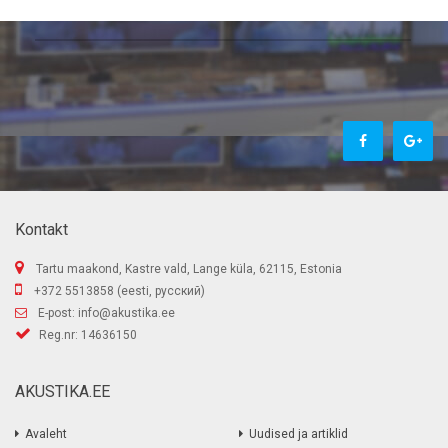
Kontakt
Tartu maakond, Kastre vald, Lange küla, 62115, Estonia
+372 5513858 (eesti, русский)
E-post:
info@akustika.ee
Reg.nr: 14636150
AKUSTIKA.EE
Avaleht
Uudised ja artiklid