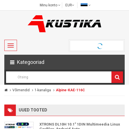
Minu konto
EUR
Kategooriad
Võimendid
1-kanaliga
Alpine-KAE-116C
UUED TOOTED
XTRONS DL10H 10.1" 1DIN Multimeedia Linux
CarPlay, Android Auto