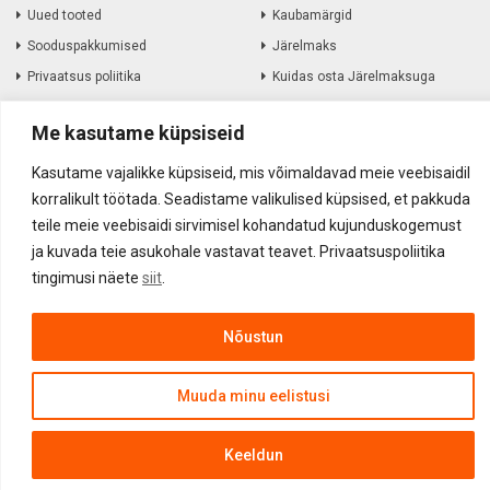
Uued tooted
Kaubamärgid
Sooduspakkumised
Järelmaks
Privaatsus poliitika
Kuidas osta Järelmaksuga
Me kasutame küpsiseid
Informatsioon
Kasutame vajalikke küpsiseid, mis võimaldavad meie veebisaidil
Müügitingimused
Amortiseerunud elektroonika
korralikult töötada. Seadistame valikulised küpsised, et pakkuda
Kohaletoimetamine
Kauba tagastamine
teile meie veebisaidi sirvimisel kohandatud kujunduskogemust
Firmast
ja kuvada teie asukohale vastavat teavet. Privaatsuspoliitika
tingimusi näete
siit
.
Kontakt
Nõustun
Akustika.EE OÜ ©
2017
-
2026
Muuda minu eelistusi
Keeldun