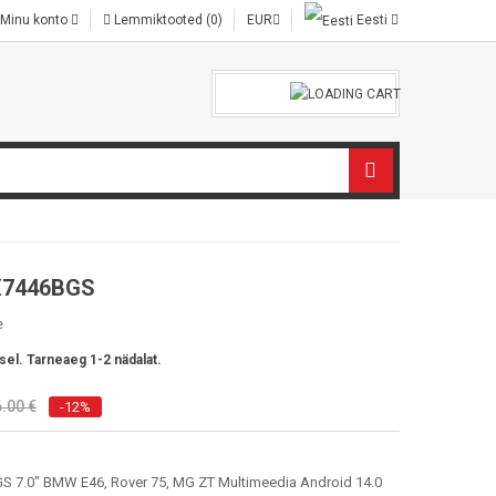
Minu konto
Lemmiktooted (0)
EUR
Eesti
X7446BGS
e
sel. Tarneaeg 1-2 nädalat.
.00 €
-12%
7.0" BMW E46, Rover 75, MG ZT Multimeedia Android 14.0