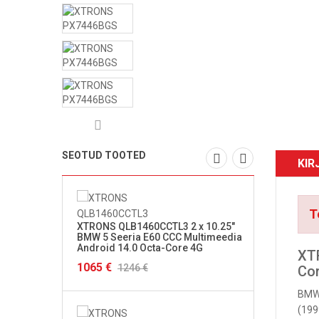
SEOTUD TOOTED
KIR
T
XTRONS QLB1460CCTL3 2 x 10.25"
XTRON
BMW 5 Seeria E60 CCC Multimeedia
Seeria
Android 14.0 Octa-Core 4G
Andro
XTR
1065 €
1333 
1246 €
Co
BMW 
(199