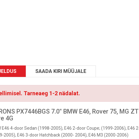
JELDUS
SAADA KIRI MÜÜJALE
ellimisel. Tarneaeg 1-2 nädalat.
S QLB14SVCITL3 21" BMW 7
 F01, F02, F04 CIC Multimeedia
id Octa-Core 4G
ONS PX7446BGS 7.0" BMW E46, Rover 75, MG ZT 
€
1560 €
re 4G
E46 4-door Sedan (1998-2005), E46 2-door Coupe; (1999-2006), E46 2-
9-2005), E46 3-door Hatchback (2000- 2004), E46 M3 (2000-2006)