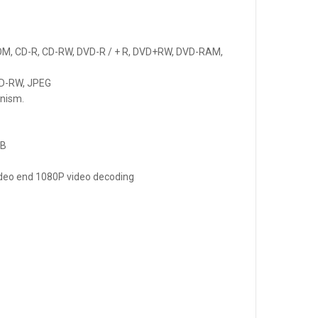
OM, CD-R, CD-RW, DVD-R / + R, DVD+RW, DVD-RAM,
CD-RW, JPEG
anism.
GB
ideo end 1080P video decoding