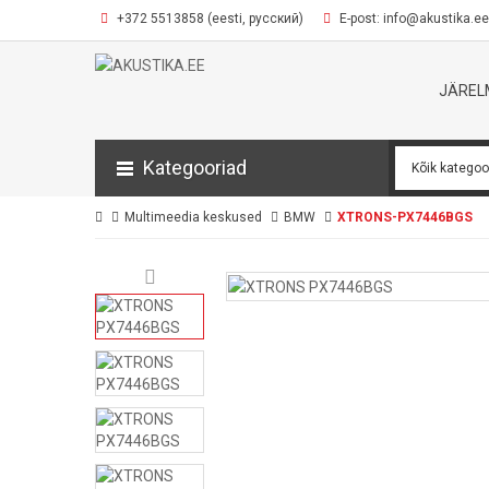
+372 5513858 (eesti, русский)
E-post: info@akustika.ee
JÄRE
Kategooriad
Multimeedia keskused
BMW
XTRONS-PX7446BGS