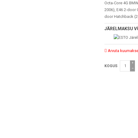
Octa-Core 4G BMW 
2006), E46 2-door 
door Hatchback (2
JÄRELMAKSU V
Arvuta kuumaks
+
KOGUS
−