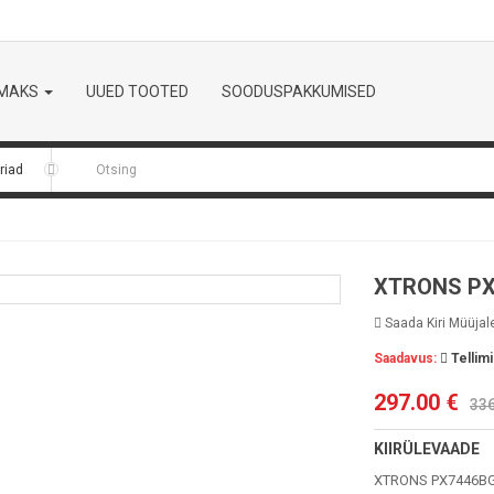
LMAKS
UUED TOOTED
SOODUSPAKKUMISED
XTRONS P
Saada Kiri Müüjal
Saadavus:
Tellimi
297.00 €
336
KIIRÜLEVAADE
XTRONS PX7446BGS 