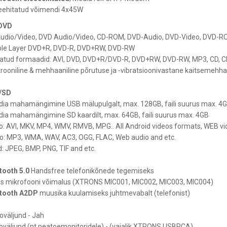
eehitatud võimendi 4x45W
DVD
udio/Video, DVD Audio/Video, CD-ROM, DVD-Audio, DVD-Video, DVD-R
le Layer DVD+R, DVD-R, DVD+RW, DVD-RW
atud formaadid: AVI, DVD, DVD+R/DVD-R, DVD+RW, DVD-RW, MP3, CD, 
trooniline & mehhaaniline põrutuse ja -vibratsioonivastane kaitsemehh
/SD
ia mahamängimine USB mälupulgalt, max. 128GB, faili suurus max. 4
ia mahamängimine SD kaardilt, max. 64GB, faili suurus max. 4GB
o: AVI, MKV, MP4, WMV, RMVB, MPG.. All Android videos formats, WEB v
o: MP3, WMA, WAV, AC3, OGG, FLAC, Web audio and etc.
id: JPEG, BMP, PNG, TIF and etc.
tooth 5.0
Handsfree telefonikõnede tegemiseks
as mikrofooni võimalus (XTRONS MIC001, MIC002, MIC003, MIC004)
tooth A2DP
muusika kuulamiseks juhtmevabalt (telefonist)
oväljund - Jah
oväljund (nt peatoemonitoridele) - (vajalik XTRONS USBRCA)