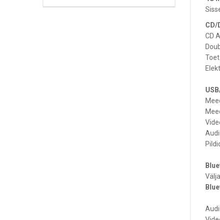
Siss
CD/
CD A
Doub
Toet
Elek
USB
Meed
Meed
Vide
Audi
Pild
Blue
Välj
Blue
Audi
Vide