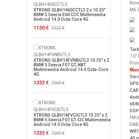
Rove
MG Z
XTRONS QLBH1460CCTL3 2 x 10.25"
XTRON
BMW 5 Seeria E60 CCC Multimeedia
Seeria
Android 14.0 Octa-Core 4G
Andro
1130 €
1333 
1323 €
Tark
7.0"
XTRONS QLBH14FVNBGTL3 10.25" x 2
XTRON
Prot
BMW 5 Seeria F07 GT, NBT
7 Seer
Multimeedia Android 14.0 Octa-Core
Multi
Muu
4G
Gür
1399 
1333 €
1560 €
GPS
CAR 
Andr
HDM
XTRON
DSP 
XTRONS QLBH14FVCIGTL3 10.25" x 2
Seeria
FM (
BMW 5 Seeria F07 GT CIC Multimeedia
Andro
Android 14.0 Octa-Core 4G
DAB+
1399 
WIFI
1333 €
1560 €
4G 