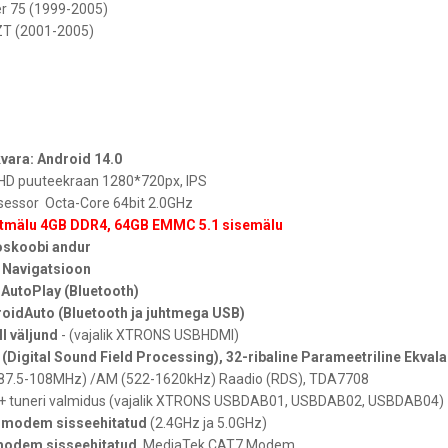
r 75 (1999-2005)
T (2001-2005)
S QLB14SVNBTL3 21.0" BMW 7
 F01, F02, F04 NBT Multimeedia
id Octa-Core 4G
€
1560 €
vara: Android 14.0
 HD puuteekraan 1280*720px, IPS
S QLBH14SVNBTL3 21.0" BMW
sessor Octa-Core 64bit 2.0GHz
ia F01, F02, F04 NBT
meedia Android Octa-Core 4G
tmälu 4GB DDR4, 64GB EMMC 5.1 sisemälu
oskoobi andur
€
1639 €
 Navigatsioon
AutoPlay (Bluetooth)
oidAuto (
Bluetooth ja
juhtmega USB)
I väljund
- (vajalik XTRONS USBHDMI)
S QLBH14SVCITL3 21" BMW 7
(Digital Sound Field Processing), 32-ribaline Parameetriline Ekvala
 F01, F02, F04 CIC Multimeedia
87.5-108MHz) /AM (522-1620kHz) Raadio (RDS), TDA7708
id Octa-Core 4G
 tuneri valmidus (vajalik XTRONS USBDAB01, USBDAB02, USBDAB04)
€
1639 €
 modem sisseehitatud
(2.4GHz ja 5.0GHz)
modem sisseehitatud
, MediaTek CAT7 Modem