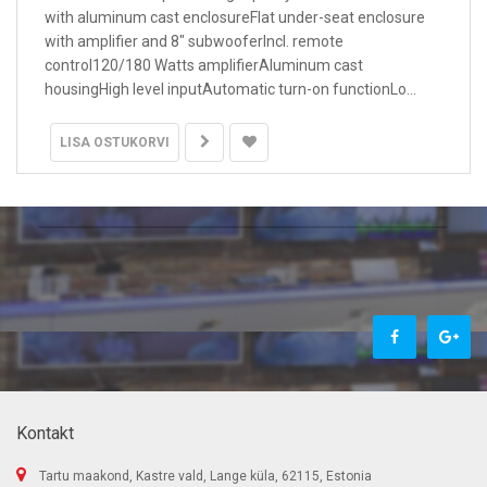
with aluminum cast enclosureFlat under-seat enclosure
with amplifier and 8″ subwooferIncl. remote
control120/180 Watts amplifierAluminum cast
housingHigh level inputAutomatic turn-on functionLo...
LISA OSTUKORVI
Kontakt
Tartu maakond, Kastre vald, Lange küla, 62115, Estonia