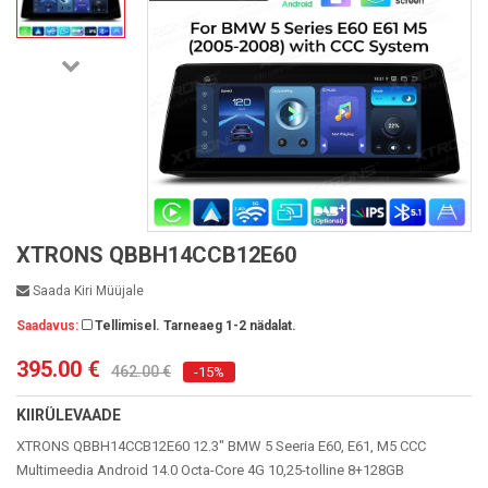
XTRONS QBBH14CCB12E60
Saada Kiri Müüjale
Saadavus:
Tellimisel. Tarneaeg 1-2 nädalat.
395.00 €
462.00 €
-15%
KIIRÜLEVAADE
XTRONS QBBH14CCB12E60 12.3" BMW 5 Seeria E60, E61, M5 CCC
Multimeedia Android 14.0 Octa-Core 4G 10,25-tolline 8+128GB