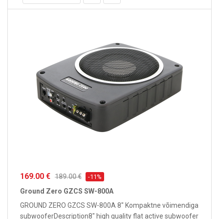
169.00 €
189.00 €
-11%
Ground Zero GZCS SW-800A
GROUND ZERO GZCS SW-800A 8" Kompaktne võimendiga
subwooferDescription8″ high quality flat active subwoofer