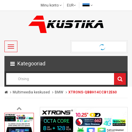
Minu konto
EUR
Kategooriad
Multimeedia keskused
BMW
XTRONS-QBBH14CCB12E60