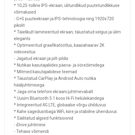
* 10,25-tolline IPS-ekraan, ülitundlikud puutetundlikkuse
võimalused
- G+G puuteekraan ja IPS-tehnoloogia ning 1920x720
pikslit
* Täielikult lamineeritud ekraan, täiustatud selgus ja ülim
elegants
* Optimeeritud graafikatöötlus, kaasahaarav 2K
videoesitus
- Jagatud ekraan ja pilt-pildis
* Nutikas kasutajaliides päeva- ja öörežiimidega
* Mitmed kasutajaliidese teemad
* Täiustatud CarPlay ja Android Auto nutika
hääljuhtimisega
* Jaga oma telefoni ekraani juhtmevabalt
* Uusim Bluetooth 5.1 koos Hi-Fi heliülekandega
* Integreeritud 4G LTE, globaalse võrgu ühilduvus
* Kahe sagedusribaga WiFi, kiire ja stabiilne ühenduvus
* Säilitatud algsed funktsioonid
- iDrive juhtimine
- Tehase võimendi