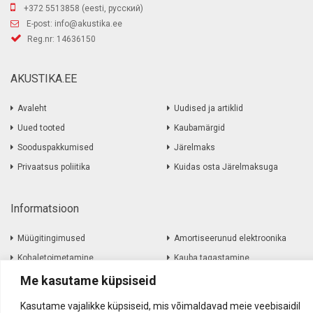
+372 5513858 (eesti, русский)
E-post:
info@akustika.ee
Reg.nr: 14636150
AKUSTIKA.EE
Avaleht
Uudised ja artiklid
Uued tooted
Kaubamärgid
Sooduspakkumised
Järelmaks
Privaatsus poliitika
Kuidas osta Järelmaksuga
Informatsioon
Müügitingimused
Amortiseerunud elektroonika
Kohaletoimetamine
Kauba tagastamine
Firmast
Me kasutame küpsiseid
Kontakt
Kasutame vajalikke küpsiseid, mis võimaldavad meie veebisaidil