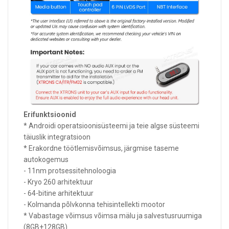
Erifunktsioonid
* Androidi operatsioonisüsteemi ja teie algse süsteemi
täiuslik integratsioon
* Erakordne töötlemisvõimsus, järgmise taseme
autokogemus
- 11nm protsessitehnoloogia
- Kryo 260 arhitektuur
- 64-bitine arhitektuur
- Kolmanda põlvkonna tehisintellekti mootor
* Vabastage võimsus võimsa mälu ja salvestusruumiga
(8GB+128GB)