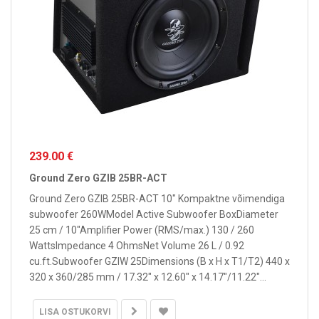
239.00 €
Ground Zero GZIB 25BR-ACT
Ground Zero GZIB 25BR-ACT 10" Kompaktne võimendiga
subwoofer 260WModel Active Subwoofer BoxDiameter
25 cm / 10″Amplifier Power (RMS/max.) 130 / 260
WattsImpedance 4 OhmsNet Volume 26 L / 0.92
cu.ft.Subwoofer GZIW 25Dimensions (B x H x T1/T2) 440 x
320 x 360/285 mm / 17.32″ x 12.60″ x 14.17″/11.22″...
LISA OSTUKORVI