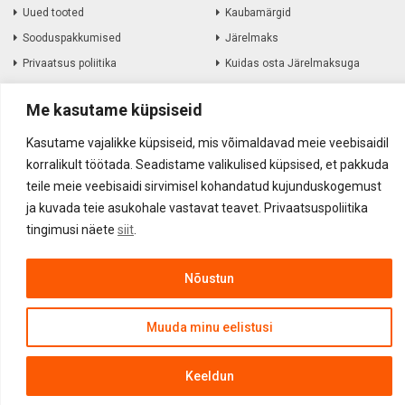
Uued tooted
Kaubamärgid
Sooduspakkumised
Järelmaks
Privaatsus poliitika
Kuidas osta Järelmaksuga
Me kasutame küpsiseid
Informatsioon
Kasutame vajalikke küpsiseid, mis võimaldavad meie veebisaidil
Müügitingimused
Amortiseerunud elektroonika
korralikult töötada. Seadistame valikulised küpsised, et pakkuda
Kohaletoimetamine
Kauba tagastamine
teile meie veebisaidi sirvimisel kohandatud kujunduskogemust
Firmast
ja kuvada teie asukohale vastavat teavet. Privaatsuspoliitika
tingimusi näete
siit
.
Kontakt
Nõustun
Akustika.EE OÜ ©
2017
-
2026
Muuda minu eelistusi
Keeldun