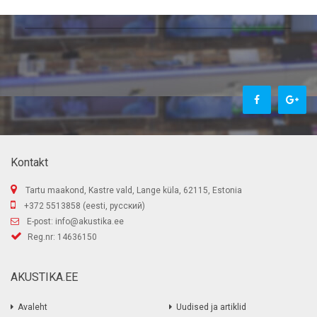
Kontakt
Tartu maakond, Kastre vald, Lange küla, 62115, Estonia
+372 5513858 (eesti, русский)
E-post:
info@akustika.ee
Reg.nr: 14636150
AKUSTIKA.EE
Avaleht
Uudised ja artiklid