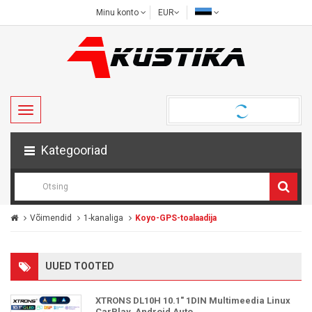
Minu konto
EUR
Kategooriad
Võimendid
1-kanaliga
Koyo-GPS-toalaadija
UUED TOOTED
XTRONS DL10H 10.1" 1DIN Multimeedia Linux
CarPlay, Android Auto